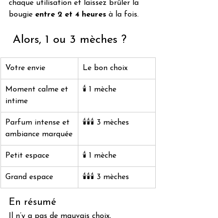
chaque utilisation et laissez brûler la 
bougie 
entre 2 et 4 heures
 à la fois. 
 Alors, 1 ou 3 mèches ?
Votre envie
Le bon choix
Moment calme et 
🕯️ 1 mèche
intime
Parfum intense et 
🕯️🕯️🕯️ 3 mèches
ambiance marquée
Petit espace
🕯️ 1 mèche
Grand espace
🕯️🕯️🕯️ 3 mèches
En résumé
Il n’y a pas de mauvais choix, 