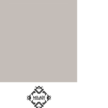
C’est simple : vous accumulez 10
points pour chaque dollar dépensé.
Une fois 1000 points atteints, vous
obtenez un coupon de 10%
applicable sur tous nos produits,
même ceux en promotion.