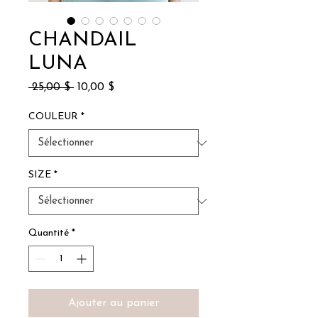
CHANDAIL
LUNA
Prix
Prix
 25,00 $ 
10,00 $
original
promotionnel
COULEUR
*
SIZE
*
Quantité
*
Ajouter au panier