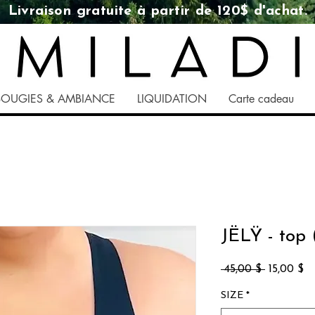
Livraison gratuite à partir de 120$ d'achat.
BOUGIES & AMBIANCE
LIQUIDATION
Carte cadeau
JËLŸ - top 
Prix
Pr
 45,00 $ 
15,00 $
original
pr
SIZE
*