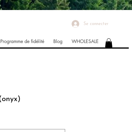
Se connecter
Programme de fidélité
Blog
WHOLESALE
(onyx)
ix
omotionnel