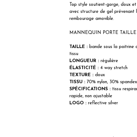
Top style soutient-gorge, doux et 
avec structure de gel prévenant le
rembourage amovible.
MANNEQUIN PORTE TAILLE X-L
TAILLE :
bande sous la poitrine 
tissu
LONGUEUR :
régulière
ÉLASTICITÉ :
4 way stretch
TEXTURE :
doux
TISSU :
70% nylon, 30% spandex
SPÉCIFICATIONS :
tissu respir
rapide, non ajustable
LOGO :
reflective silver