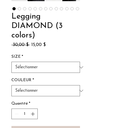
Legging
DIAMOND (3
colors)
Prix
Prix
 30,00 $ 
15,00 $
original
promotionnel
SIZE
*
COULEUR
*
Quantité
*