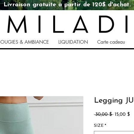
Livraison gratuite à partir de 120$ d'achat.
BOUGIES & AMBIANCE
LIQUIDATION
Carte cadeau
Legging J
Prix
Pr
 30,00 $ 
15,00 $
original
p
SIZE
*