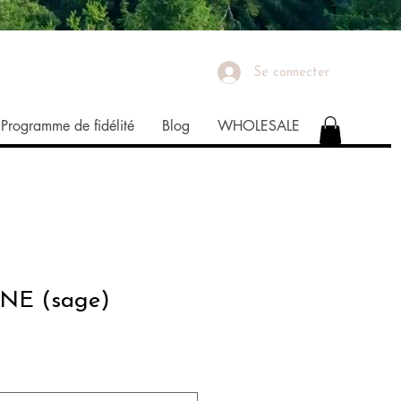
Se connecter
Programme de fidélité
Blog
WHOLESALE
UNE (sage)
ix
romotionnel