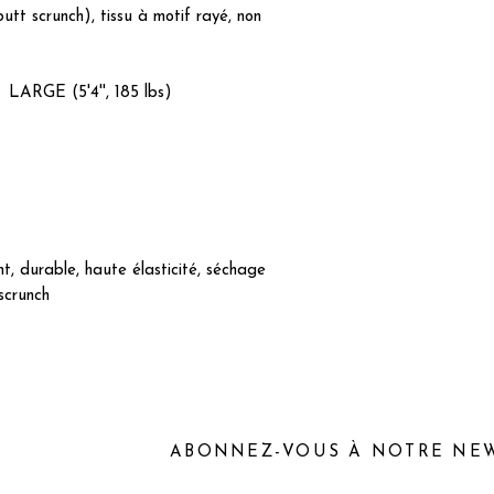
butt scrunch), tissu à motif rayé, non
GE (5'4'', 185 lbs)
, durable, haute élasticité, séchage
scrunch
ABONNEZ-VOUS À NOTRE NE