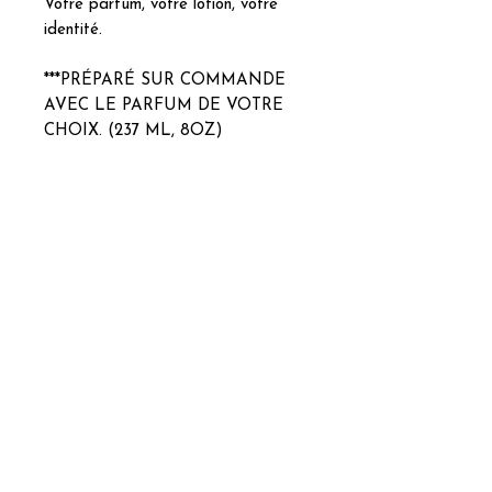
Votre parfum, votre lotion, votre
identité.
***PRÉPARÉ SUR COMMANDE
AVEC LE PARFUM DE VOTRE
CHOIX. (237 ML, 8OZ)
***Ajoutez de la couleur sans frais
supplémentaires. La couleur peut
variée d'un produit à l'autre.
INGRÉDIENTS
INGREDIENTS : Aqua, Aloe
Barbadensis Leaf Extract, Helianthus
Annuus (Sunflower) Seed Oil,
Simmondsia Chinensis (Jojoba) Seed
Oil, Limnanthes Alba (Meadowfoam)
Seed Oil, Hydrogenated Ethylhexyl
Olivate (and) Hydrogenated Olive Oil