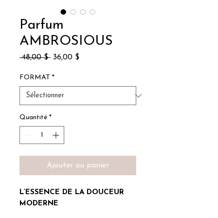
Parfum
AMBROSIOUS
Prix
Prix
 48,00 $ 
36,00 $
original
promotionnel
FORMAT
*
Quantité
*
Ajouter au panier
L’ESSENCE DE LA DOUCEUR
MODERNE