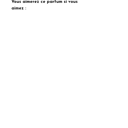
Vous aimerez ce parfum si vous
aimez :
Candy – Prada
Candy Kiss – Prada
Pure Musc – Narciso Rodriguez
This Is Her – Zadig & Voltaire
Musc Invisible – Juliette Has A
Gun
ABONNEZ-VOUS À NOTRE