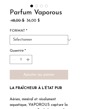
Parfum Vaporous
Prix
Prix
 48,00 $ 
36,00 $
original
promotionnel
FORMAT
*
Quantité
*
Ajouter au panier
LA FRAÎCHEUR À L’ÉTAT PUR
Aérien, minéral et résolument
aquatique, VAPOROUS capture la