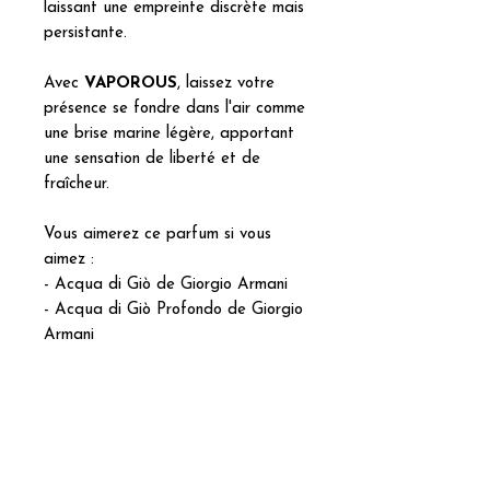
laissant une empreinte discrète mais
persistante.
Avec
VAPOROUS
, laissez votre
présence se fondre dans l'air comme
une brise marine légère, apportant
une sensation de liberté et de
fraîcheur.
Vous aimerez ce parfum si vous
aimez :
- Acqua di Giò de Giorgio Armani
- Acqua di Giò Profondo de Giorgio
Armani
- Neroli Sauvage de Creed
- Eau Sauvage de Dior
- L'Eau d'Issey de Issey Miyake