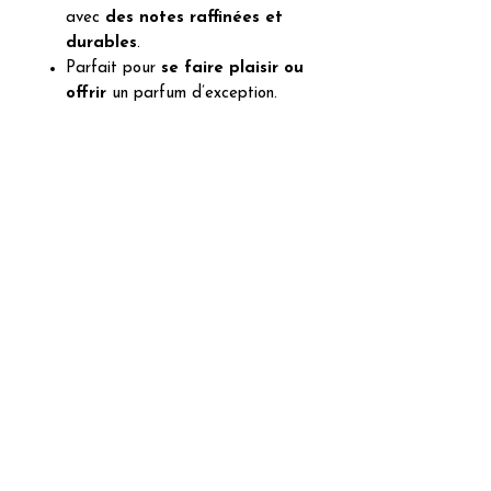
avec
des notes raffinées et
durables
.
Parfait pour
se faire plaisir ou
offrir
un parfum d’exception.
Replika99 – Miladi
: des
fragrances inspirées des grands
parfums de niche,
avec la qualité,
l’intensité et la fidélité que
vous méritez
.