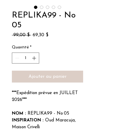
REPLIKA99 - No
05
Prix
Prix
 99,00 $ 
69,30 $
original
promotionnel
Quantité
*
Ajouter au panier
***Expédition prévue en JUILLET
2026***
NOM :
REPLIKA99 - No 05
INSPIRATION :
Oud Maracuja,
Maison Crivelli