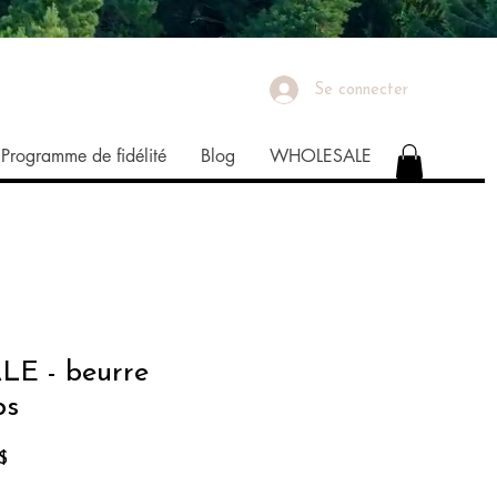
Se connecter
Programme de fidélité
Blog
WHOLESALE
 - beurre
ps
Prix
$
promotionnel