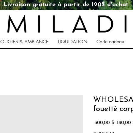
Livraison gratuite à partir de 120$ d'achat.
BOUGIES & AMBIANCE
LIQUIDATION
Carte cadeau
WHOLESALE
fouetté cor
Prix
 300,00 $ 
180,00 
original