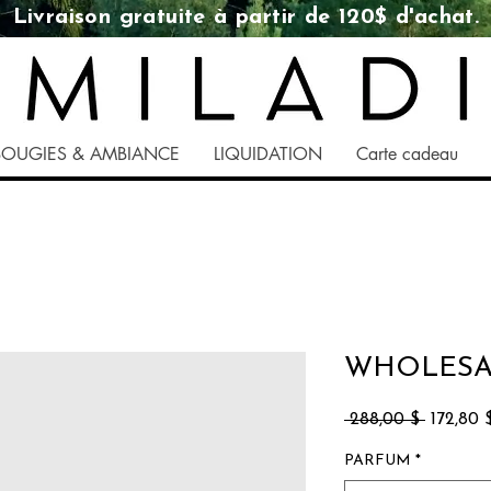
Livraison gratuite à partir de 120$ d'achat.
BOUGIES & AMBIANCE
LIQUIDATION
Carte cadeau
WHOLESALE
Prix
 288,00 $ 
172,80 
original
PARFUM
*