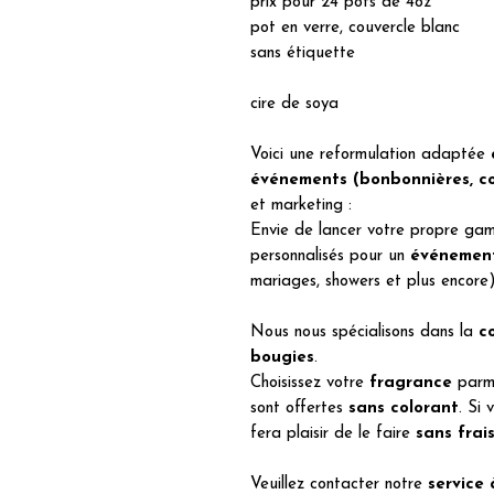
prix pour 24 pots de 4oz
pot en verre, couvercle blanc
sans étiquette
cire de soya
Voici une reformulation adaptée
événements (bonbonnières, cor
et marketing :
Envie de lancer votre propre g
personnalisés pour un
événemen
mariages, showers et plus encore
Nous nous spécialisons dans la
c
bougies
.
Choisissez votre
fragrance
parmi
sont offertes
sans colorant
. Si 
fera plaisir de le faire
sans frai
Veuillez contacter notre
service 