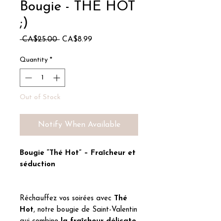
Bougie - THÉ HOT
;)
Regular
Sale
 CA$25.00 
CA$8.99
Price
Price
Quantity
*
Out of Stock
Notify When Available
Bougie “Thé Hot” – Fraîcheur et
séduction
Réchauffez vos soirées avec
Thé
Hot
, notre bougie de Saint-Valentin