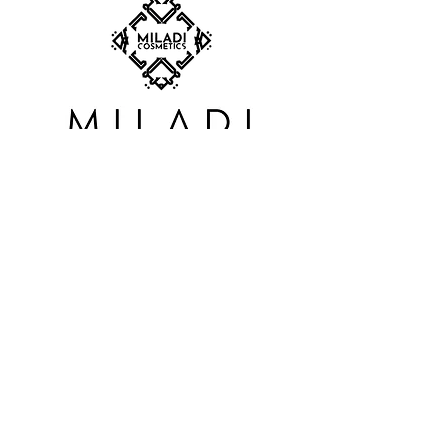
(value $15)
1 JellyGlow Face Mask +
Accessories
(value $7)
✨
A curated set for relaxation,
indulgence, and radiant skin.
SUBSCRIBE TO OUR
NEWSLETTER
S'abonner
BOUTIQUE:
Carrefour du Nord
900 boul Grignon