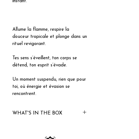
instant.
Allume la flamme, respire la
douceur tropicale et plonge dans un
rituel revigorant.
Tes sens s’éveillent, ton corps se
détend, ton esprit s’évade.
Un moment suspendu, rien que pour
toi, où énergie et évasion se
rencontrent.
WHAT'S IN THE BOX
1 Candle 4 oz – Coconut Silk
(value $10)
1 Revitalizing Bath Salt Kit