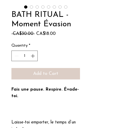
BATH RITUAL -
Moment Évasion
Regular
Sale
 CA$30.00 
CA$18.00
Price
Price
Quantity
*
Add to Cart
Fais une pause. Respire. Évade-
toi.
Laisse-toi emporter, le temps d’un